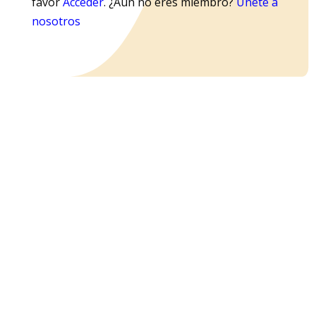
favor
Acceder
. ¿Aún no eres miembro?
Únete a
nosotros