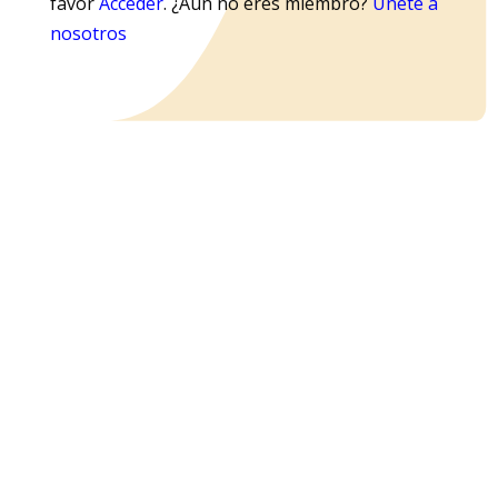
favor
Acceder
. ¿Aún no eres miembro?
Únete a
nosotros