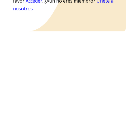
favor
Acceder
. ¿Aún no eres miembro?
Únete a
nosotros