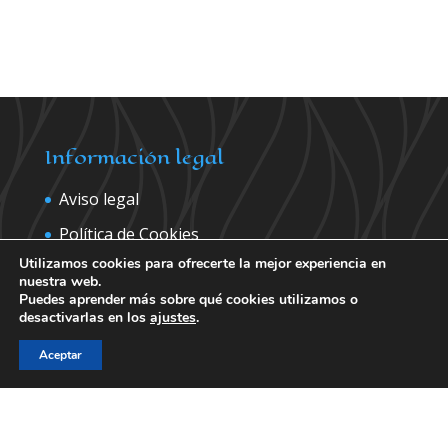
Información legal
Aviso legal
Política de Cookies
Utilizamos cookies para ofrecerte la mejor experiencia en
Política de privacidad
nuestra web.
Puedes aprender más sobre qué cookies utilizamos o
desactivarlas en los
ajustes
.
💬 Hola, ¿Necesitas Ayuda?
Contáctanos para más información
Aceptar