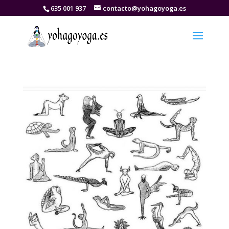
635 001 937
contacto@yohagoyoga.es