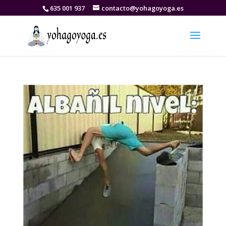
635 001 937
contacto@yohagoyoga.es