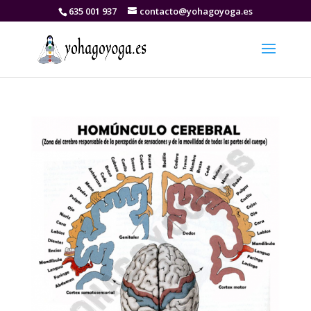
635 001 937
contacto@yohagoyoga.es