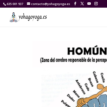
635 001 937
contacto@yohagoyoga.es