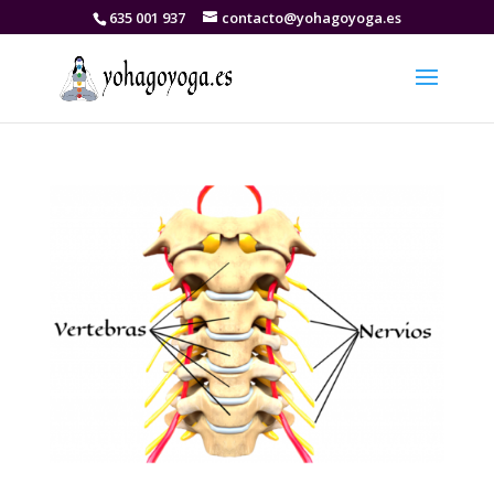
635 001 937
contacto@yohagoyoga.es