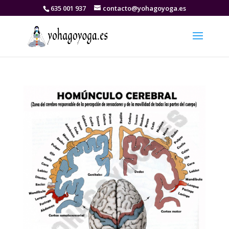
635 001 937
contacto@yohagoyoga.es