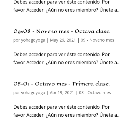
Debes acceder para ver éste contenido. Por
favor Acceder. ¿Aún no eres miembro? Únete a...
09×08 – Noveno mes – Octava clase.
por
yohagoyoga
|
May 26, 2021
|
09 - Noveno mes
Debes acceder para ver éste contenido. Por
favor Acceder. ¿Aún no eres miembro? Únete a...
08×01 – Octavo mes – Primera clase.
por
yohagoyoga
|
Abr 19, 2021
|
08 - Octavo mes
Debes acceder para ver éste contenido. Por
favor Acceder. ¿Aún no eres miembro? Únete a...