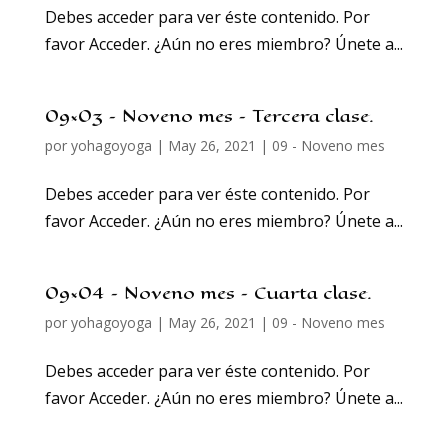
Debes acceder para ver éste contenido. Por
favor Acceder. ¿Aún no eres miembro? Únete a...
09×03 – Noveno mes – Tercera clase.
por
yohagoyoga
|
May 26, 2021
|
09 - Noveno mes
Debes acceder para ver éste contenido. Por
favor Acceder. ¿Aún no eres miembro? Únete a...
09×04 – Noveno mes – Cuarta clase.
por
yohagoyoga
|
May 26, 2021
|
09 - Noveno mes
Debes acceder para ver éste contenido. Por
favor Acceder. ¿Aún no eres miembro? Únete a...