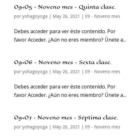
09×05 – Noveno mes – Quinta clase.
por
yohagoyoga
|
May 26, 2021
|
09 - Noveno mes
Debes acceder para ver éste contenido. Por
favor Acceder. ¿Aún no eres miembro? Únete a...
09×06 – Noveno mes – Sexta clase.
por
yohagoyoga
|
May 26, 2021
|
09 - Noveno mes
Debes acceder para ver éste contenido. Por
favor Acceder. ¿Aún no eres miembro? Únete a...
09×07 – Noveno mes – Séptima clase.
por
yohagoyoga
|
May 26, 2021
|
09 - Noveno mes