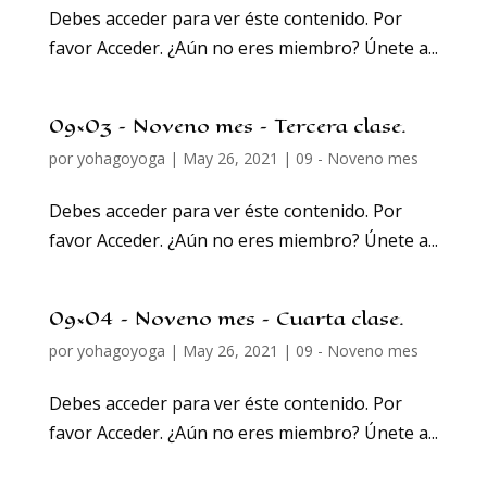
Debes acceder para ver éste contenido. Por
favor Acceder. ¿Aún no eres miembro? Únete a...
09×03 – Noveno mes – Tercera clase.
por
yohagoyoga
|
May 26, 2021
|
09 - Noveno mes
Debes acceder para ver éste contenido. Por
favor Acceder. ¿Aún no eres miembro? Únete a...
09×04 – Noveno mes – Cuarta clase.
por
yohagoyoga
|
May 26, 2021
|
09 - Noveno mes
Debes acceder para ver éste contenido. Por
favor Acceder. ¿Aún no eres miembro? Únete a...