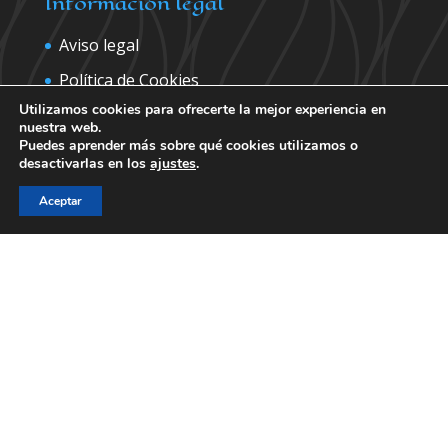
Información legal
Aviso legal
Política de Cookies
Utilizamos cookies para ofrecerte la mejor experiencia en
Política de privacidad
nuestra web.
Puedes aprender más sobre qué cookies utilizamos o
desactivarlas en los
ajustes
.
Contáctanos para más información
Aceptar
Patrocinador Palco21: