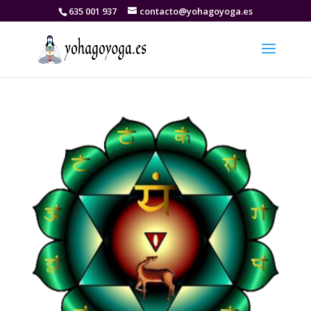
635 001 937
contacto@yohagoyoga.es