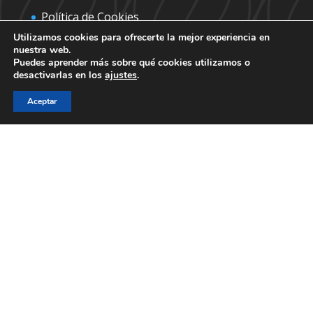
Política de Cookies
Utilizamos cookies para ofrecerte la mejor experiencia en
Política de privacidad
nuestra web.
Puedes aprender más sobre qué cookies utilizamos o
desactivarlas en los
ajustes
.
Contáctanos para más información
Aceptar
Patrocinador Palco21:
Encuentra tus entradas en