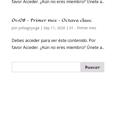
favor Acceder. ¿Aún no eres miembro? Únete a...
01×08 – Primer mes – Octava clase.
por
yohagoyoga
|
Sep 11, 2020
|
01 - Primer mes
Debes acceder para ver éste contenido. Por
favor Acceder. ¿Aún no eres miembro? Únete a...