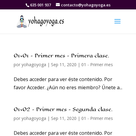
635 001 937
contacto@yohagoyoga.es
01×01 – Primer mes – Primera clase.
por
yohagoyoga
|
Sep 11, 2020
|
01 - Primer mes
Debes acceder para ver éste contenido. Por
favor Acceder. ¿Aún no eres miembro? Únete a...
01×02 – Primer mes – Segunda clase.
por
yohagoyoga
|
Sep 11, 2020
|
01 - Primer mes
Debes acceder para ver éste contenido. Por