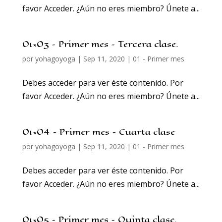
favor Acceder. ¿Aún no eres miembro? Únete a...
01×03 – Primer mes – Tercera clase.
por
yohagoyoga
|
Sep 11, 2020
|
01 - Primer mes
Debes acceder para ver éste contenido. Por
favor Acceder. ¿Aún no eres miembro? Únete a...
01×04 – Primer mes – Cuarta clase
por
yohagoyoga
|
Sep 11, 2020
|
01 - Primer mes
Debes acceder para ver éste contenido. Por
favor Acceder. ¿Aún no eres miembro? Únete a...
01×05 – Primer mes – Quinta clase.